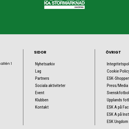
SIDOR
ÖVRIGT
sallén 1
Nyhetsarkiv
Integritetspo
Lag
Cookie Polic
Partners
ESK-Shoppe
Sociala aktiviteter
Press/Media
Event
Svenskfotbol
Klubben
Upplands fot
Kontakt
ESK A på Fa
ESK A på Ins
ESK Ungdom