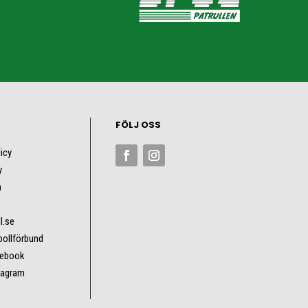
FÖLJ OSS
licy
y
n
l.se
bollförbund
cebook
tagram