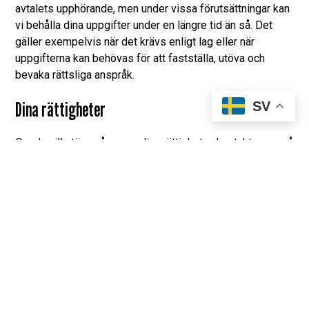
avtalets upphörande, men under vissa förutsättningar kan
vi behålla dina uppgifter under en längre tid än så. Det
gäller exempelvis när det krävs enligt lag eller när
uppgifterna kan behövas för att fastställa, utöva och
bevaka rättsliga anspråk.
Dina rättigheter
SV
Om du vill utöva någon av dina rättigheter, kontakta oss på
info@esk.nu
.
Rätt till insyn i egna uppgifter
Du kan begära en kopia av alla uppgifter vi behandlar om
dig. Kontakta e-postadressen ovan för att utnyttja din
insynsrätt.
Rätt till rättelse av personuppgifter