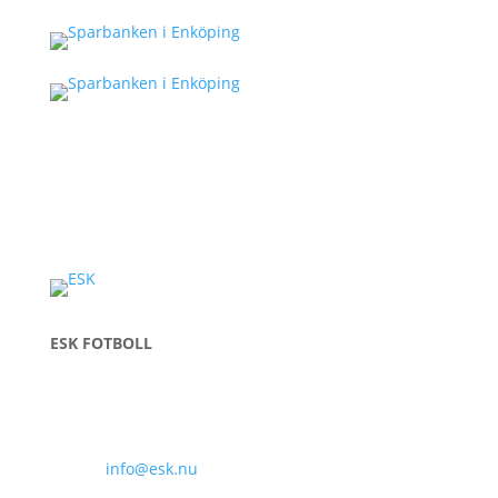
ESK FOTBOLL
Enavallens IP, Idrottsallén 1
74536 Enköping
E-post:
info@esk.nu