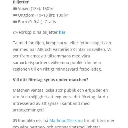
Biljetter
🎟 Vuxen (18+): 150 kr
🎟 Ungdom (10–18 år): 100 kr
🎟 Barn (0–9 år): Gratis
👉 Förköp dina biljetter
här
Ta med familjen, kompisarna eller fotbollslaget och
var med när AIK och Västerås SK intar Enavallen. Vi
ser fram emot att tillsammans med våra
samarbetspartners välkomna publik från hela
regionen till en riktigt minnesvärd fotbollsdag.
Vill ditt företag synas under matchen?
Matchen väntas locka stor publik och erbjuder en
utmärkt möjlighet att exponera ditt företag. Är du
intresserad av att synas i samband med
arrangemanget?
📧 Kontakta oss på
Marknad@esk.nu
för att höra mer
om våra partner- och exponeringsmöjligheter.