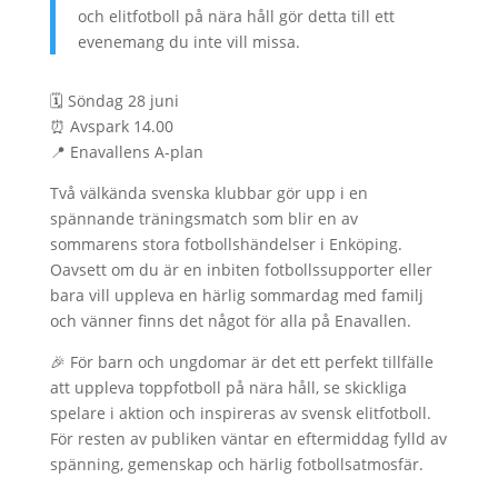
och elitfotboll på nära håll gör detta till ett
evenemang du inte vill missa.
🗓 Söndag 28 juni
⏰ Avspark 14.00
📍 Enavallens A-plan
Två välkända svenska klubbar gör upp i en
spännande träningsmatch som blir en av
sommarens stora fotbollshändelser i Enköping.
Oavsett om du är en inbiten fotbollssupporter eller
bara vill uppleva en härlig sommardag med familj
och vänner finns det något för alla på Enavallen.
🎉 För barn och ungdomar är det ett perfekt tillfälle
att uppleva toppfotboll på nära håll, se skickliga
spelare i aktion och inspireras av svensk elitfotboll.
För resten av publiken väntar en eftermiddag fylld av
spänning, gemenskap och härlig fotbollsatmosfär.