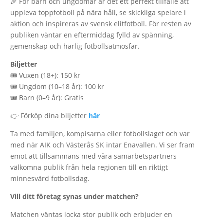
🎉 För barn och ungdomar är det ett perfekt tillfälle att
uppleva toppfotboll på nära håll, se skickliga spelare i
aktion och inspireras av svensk elitfotboll. För resten av
publiken väntar en eftermiddag fylld av spänning,
gemenskap och härlig fotbollsatmosfär.
Biljetter
🎟 Vuxen (18+): 150 kr
🎟 Ungdom (10–18 år): 100 kr
🎟 Barn (0–9 år): Gratis
👉 Förköp dina biljetter
här
Ta med familjen, kompisarna eller fotbollslaget och var
med när AIK och Västerås SK intar Enavallen. Vi ser fram
emot att tillsammans med våra samarbetspartners
välkomna publik från hela regionen till en riktigt
minnesvärd fotbollsdag.
Vill ditt företag synas under matchen?
Matchen väntas locka stor publik och erbjuder en