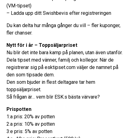
(VM-tipset)
– Ladda upp ditt Swishbevis efter registreringen
Du kan delta hur många gånger du vill – fler kuponger,
fler chanser.
Nytt för i år – Toppsäljarpriset
Nu blir det inte bara kamp på planen, utan även utanför.
Dela tipset med vänner, familj och kollegor. När de
registrerar sig på esktipset.com väljer de namnet på
den som tipsade dem.
Den som bjuder in flest deltagare tar hem
toppsäljarpriset.
Så frågan är… vem blir ESK:s bästa värvare?
Prispotten
1:a pris: 20% av potten
2:a pris: 10% av potten
3:e pris: 5% av potten