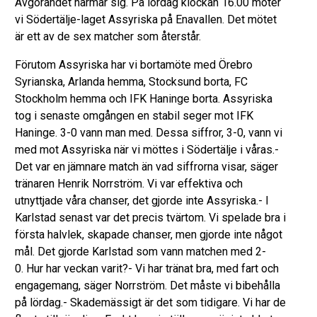
Avgörandet närmar sig. På lördag klockan 16.00 möter
vi Södertälje-laget Assyriska på Enavallen. Det mötet
är ett av de sex matcher som återstår.
Förutom Assyriska har vi bortamöte med Örebro
Syrianska, Arlanda hemma, Stocksund borta, FC
Stockholm hemma och IFK Haninge borta. Assyriska
tog i senaste omgången en stabil seger mot IFK
Haninge. 3-0 vann man med. Dessa siffror, 3-0, vann vi
med mot Assyriska när vi möttes i Södertälje i våras.-
Det var en jämnare match än vad siffrorna visar, säger
tränaren Henrik Norrström. Vi var effektiva och
utnyttjade våra chanser, det gjorde inte Assyriska.- I
Karlstad senast var det precis tvärtom. Vi spelade bra i
första halvlek, skapade chanser, men gjorde inte något
mål. Det gjorde Karlstad som vann matchen med 2-
0. Hur har veckan varit?- Vi har tränat bra, med fart och
engagemang, säger Norrström. Det måste vi bibehålla
på lördag.- Skademässigt är det som tidigare. Vi har de