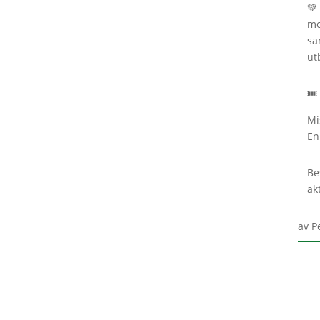
💚
mo
sa
ut
🎟
Mi
En
Be
ak
av
P