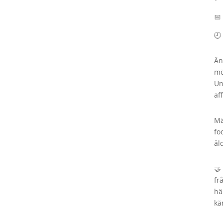
📅
🕘
Än
mö
Un
af
Mä
fo
ål
🤝
fr
hä
kä