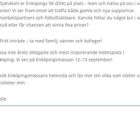
 Självklart är Enköpings SK (ESK) på plats – kom och hälsa på oss i v
nter! Vi ser fram emot att träffa både gamla och nya supportrar,
marbetspartners och fotbollsälskare. Kanske hittar du något kul i v
bud eller får chansen att vinna fina priser?
️ Fritt inträde – ta med familj, vänner och kollegor!
ssa inte årets viktigaste och mest inspirerande mötesplats i
köping. Vi ses på Enköpingsmässan 12–13 september!
sök Enköpingsmässans hemsida och läs mer om vilka som ställer ut
tiviteter mm.
elle