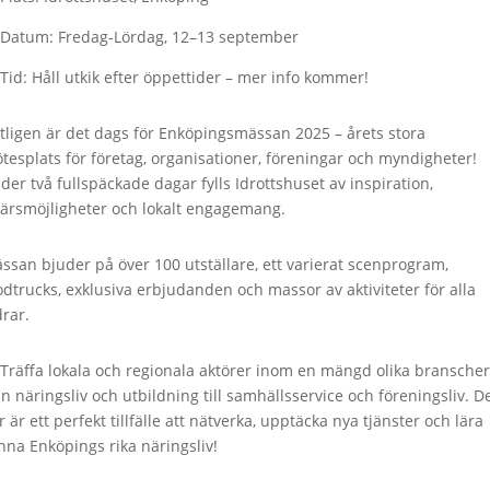
 Datum: Fredag-Lördag, 12–13 september
 Tid: Håll utkik efter öppettider – mer info kommer!
tligen är det dags för Enköpingsmässan 2025 – årets stora
tesplats för företag, organisationer, föreningar och myndigheter!
der två fullspäckade dagar fylls Idrottshuset av inspiration,
färsmöjligheter och lokalt engagemang.
ssan bjuder på över 100 utställare, ett varierat scenprogram,
odtrucks, exklusiva erbjudanden och massor av aktiviteter för alla
drar.
 Träffa lokala och regionala aktörer inom en mängd olika branscher
ån näringsliv och utbildning till samhällsservice och föreningsliv. D
r är ett perfekt tillfälle att nätverka, upptäcka nya tjänster och lära
nna Enköpings rika näringsliv!