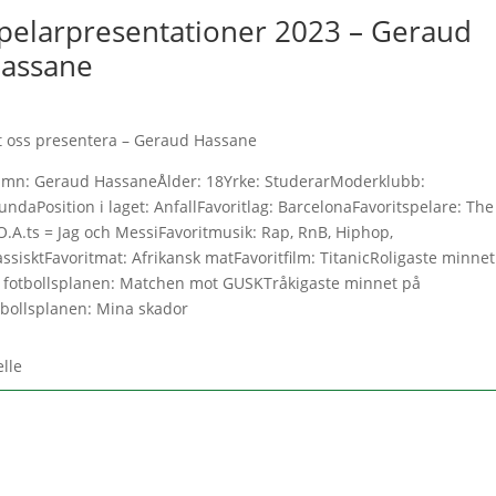
pelarpresentationer 2023 – Geraud
assane
t oss presentera – Geraud Hassane
mn: Geraud HassaneÅlder: 18Yrke: StuderarModerklubb:
undaPosition i laget: AnfallFavoritlag: BarcelonaFavoritspelare: The
O.A.ts = Jag och MessiFavoritmusik: Rap, RnB, Hiphop,
assisktFavoritmat: Afrikansk matFavoritfilm: TitanicRoligaste minnet
 fotbollsplanen: Matchen mot GUSKTråkigaste minnet på
tbollsplanen: Mina skador
elle