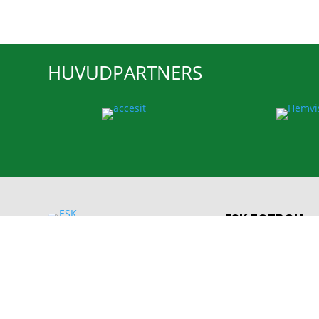
HUVUDPARTNERS
ESK FOTBOLL
Enavallens IP, Idr
74536 Enköping
E-post:
info@esk.n