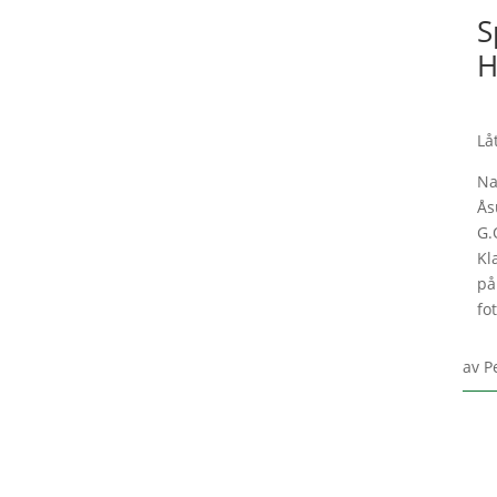
S
H
Lå
Na
Ås
G.
Kl
på
fo
av
P