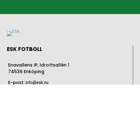
ESK FOTBOLL
Enavallens IP, Idrottsallén 1
74536 Enköping
E-post:
info@esk.nu
SIDOR
Nyhetsarkiv
Lag
Partners
Sociala aktiviteter