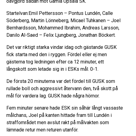
oavgjord sådan mot Gamla Upsala SK.
Startelvan:Emil Pettersson – Pontus Lundén, Calle
Söderberg, Martin Lönneberg, Micael Tuhkanen – Joel
Bernhardsson, Mohammed Ibrahim, Andreas Larsson,
Danilo Al-Saed – Felix Ljungberg, Jonathan Böckert.
Det var riktigt starka vindar idag och gästande GUSK
fick starta med den i ryggen. Fördel eller ej men
gästerna tog ledningen efter ca 12 minuter, ett
långskott som letade sig in i ESKs mål. 0-1.
De första 20 minuterna var det fördel till GUSK som
rullade boll och aggressivt återvann den, två skott på
mål för vardera lag. GUSK hade några hörnor.
Fem minuter senare hade ESK sin såhär långt vassaste
målchans, Joel på kanten hittade fram till Lundén i
straffområdet men avslut rakt på målvakten som
lämnade retur men returen utanför.