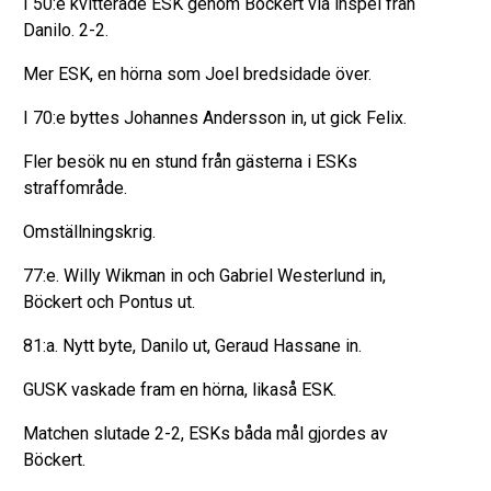
I 50:e kvitterade ESK genom Böckert via inspel från
Danilo. 2-2.
Mer ESK, en hörna som Joel bredsidade över.
I 70:e byttes Johannes Andersson in, ut gick Felix.
Fler besök nu en stund från gästerna i ESKs
straffområde.
Omställningskrig.
77:e. Willy Wikman in och Gabriel Westerlund in,
Böckert och Pontus ut.
81:a. Nytt byte, Danilo ut, Geraud Hassane in.
GUSK vaskade fram en hörna, likaså ESK.
Matchen slutade 2-2, ESKs båda mål gjordes av
Böckert.