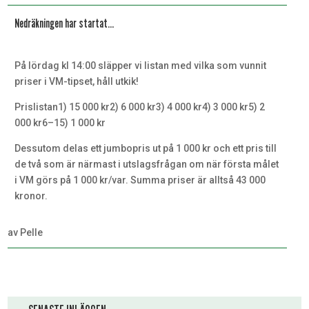
Nedräkningen har startat…
På lördag kl 14:00 släpper vi listan med vilka som vunnit
priser i VM-tipset, håll utkik!
Prislistan1) 15 000 kr2) 6 000 kr3) 4 000 kr4) 3 000 kr5) 2
000 kr6–15) 1 000 kr
Dessutom delas ett jumbopris ut på 1 000 kr och ett pris till
de två som är närmast i utslagsfrågan om när första målet
i VM görs på 1 000 kr/var. Summa priser är alltså 43 000
kronor.
av
Pelle