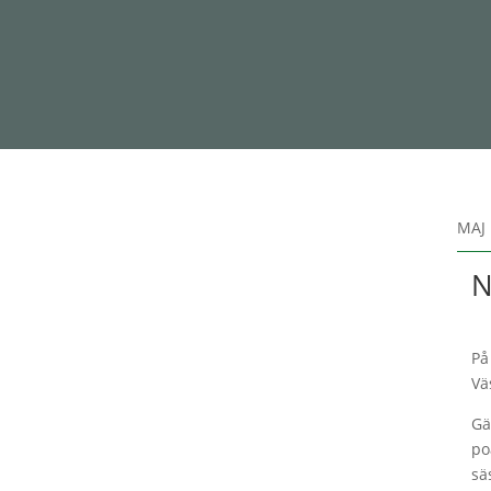
MAJ 
N
På
Vä
Gä
po
sä