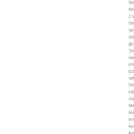
fö
Ke
2.
fa
sp
st
gj
”J
va
in
(L
sä
fö
nä
st
Me
me
ins
be
ko