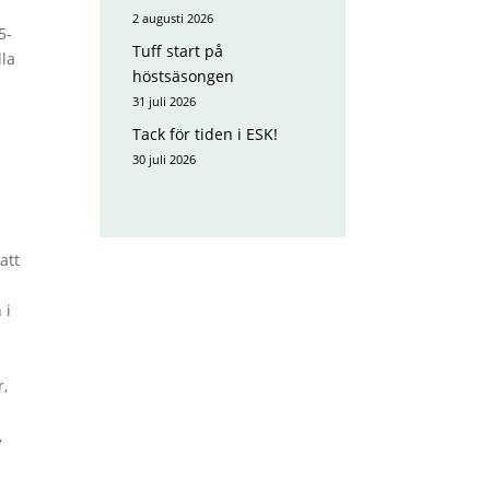
2 augusti 2026
5-
Tuff start på
lla
höstsäsongen
31 juli 2026
Tack för tiden i ESK!
30 juli 2026
att
 i
r,
,