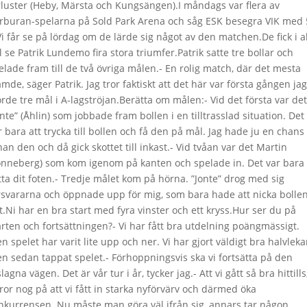
rluster (Heby, Märsta och Kungsängen).I måndags var flera av
rburan-spelarna på Sold Park Arena och såg ESK besegra VIK med 
Vi får se på lördag om de lärde sig något av den matchen.De fick i a
ll se Patrik Lundemo fira stora triumfer.Patrik satte tre bollar och
elade fram till de två övriga målen.- En rolig match, där det mesta
ämde, säger Patrik. Jag tror faktiskt att det här var första gången jag
orde tre mål i A-lagströjan.Berätta om målen:- Vid det första var det
onte” (Åhlin) som jobbade fram bollen i en tilltrasslad situation. Det
r bara att trycka till bollen och få den på mål. Jag hade ju en chans
nan den och då gick skottet till inkast.- Vid tvåan var det Martin
önneberg) som kom igenom på kanten och spelade in. Det var bara 
tta dit foten.- Tredje målet kom på hörna. ”Jonte” drog med sig
rsvararna och öppnade upp för mig, som bara hade att nicka bollen
t.Ni har en bra start med fyra vinster och ett kryss.Hur ser du på
arten och fortsättningen?- Vi har fått bra utdelning poängmässigt.
n spelet har varit lite upp och ner. Vi har gjort väldigt bra halvleka
n sedan tappat spelet.- Förhoppningsvis ska vi fortsätta på den
lagna vägen. Det är vår tur i år, tycker jag.- Att vi gått så bra hittills
ror nog på att vi fått in starka nyförvärv och därmed öka
nkurrensen. Nu måste man göra väl ifrån sig, annars tar någon