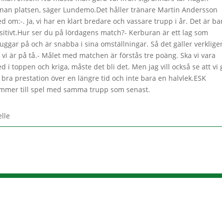
nan platsen, säger Lundemo.Det håller tränare Martin Andersson
d om:-. Ja, vi har en klart bredare och vassare trupp i år. Det är ba
sitivt.Hur ser du på lördagens match?- Kerburan är ett lag som
uggar på och är snabba i sina omställningar. Så det gäller verklige
t vi är på tå.- Målet med matchen är förstås tre poäng. Ska vi vara
d i toppen och kriga, måste det bli det. Men jag vill också se att vi 
 bra prestation över en längre tid och inte bara en halvlek.ESK
mmer till spel med samma trupp som senast.
elle