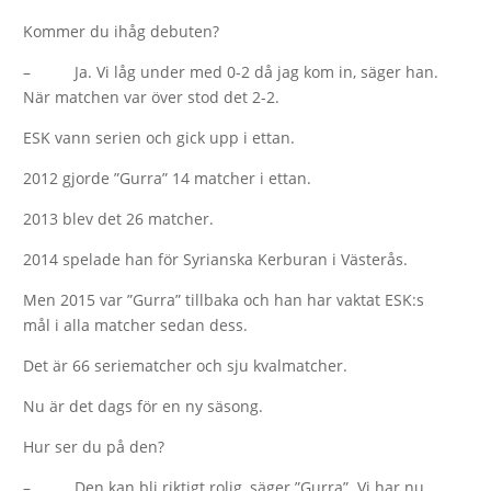
Kommer du ihåg debuten?
– Ja. Vi låg under med 0-2 då jag kom in, säger han.
När matchen var över stod det 2-2.
ESK vann serien och gick upp i ettan.
2012 gjorde ”Gurra” 14 matcher i ettan.
2013 blev det 26 matcher.
2014 spelade han för Syrianska Kerburan i Västerås.
Men 2015 var ”Gurra” tillbaka och han har vaktat ESK:s
mål i alla matcher sedan dess.
Det är 66 seriematcher och sju kvalmatcher.
Nu är det dags för en ny säsong.
Hur ser du på den?
– Den kan bli riktigt rolig, säger ”Gurra”. Vi har nu