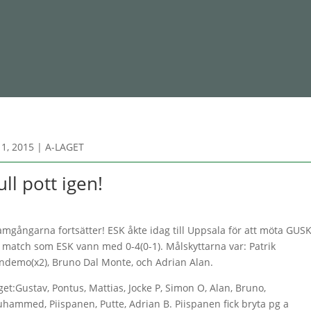
1, 2015
|
A-LAGET
ull pott igen!
amgångarna fortsätter! ESK åkte idag till Uppsala för att möta GUSK
 match som ESK vann med 0-4(0-1). Målskyttarna var: Patrik
ndemo(x2), Bruno Dal Monte, och Adrian Alan.
get:Gustav, Pontus, Mattias, Jocke P, Simon O, Alan, Bruno,
hammed, Piispanen, Putte, Adrian B. Piispanen fick bryta pg a