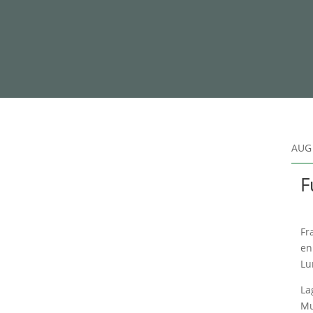
AUG 
F
Fr
en
Lu
La
Mu