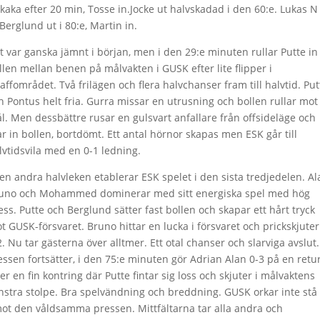
rkaka efter 20 min, Tosse in.Jocke ut halvskadad i den 60:e. Lukas N
.Berglund ut i 80:e, Martin in.
t var ganska jämnt i början, men i den 29:e minuten rullar Putte in
llen mellan benen på målvakten i GUSK efter lite flipper i
raffområdet. Två frilägen och flera halvchanser fram till halvtid. Put
h Pontus helt fria. Gurra missar en utrusning och bollen rullar mot
l. Men dessbättre rusar en gulsvart anfallare från offsideläge och
ar in bollen, bortdömt. Ett antal hörnor skapas men ESK går till
lvtidsvila med en 0-1 ledning.
den andra halvleken etablerar ESK spelet i den sista tredjedelen. Al
uno och Mohammed dominerar med sitt energiska spel med hög
ess. Putte och Berglund sätter fast bollen och skapar ett hårt tryck
t GUSK-försvaret. Bruno hittar en lucka i försvaret och prickskjuter
2. Nu tar gästerna över alltmer. Ett otal chanser och slarviga avslut.
essen fortsätter, i den 75:e minuten gör Adrian Alan 0-3 på en retu
ter en fin kontring där Putte fintar sig loss och skjuter i målvaktens
nstra stolpe. Bra spelvändning och breddning. GUSK orkar inte stå
ot den våldsamma pressen. Mittfältarna tar alla andra och