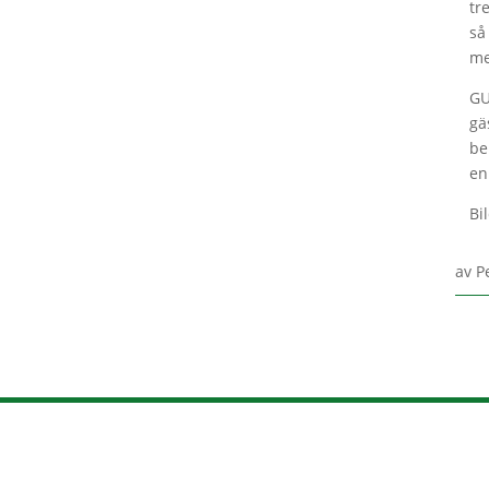
tr
så
me
GU
gä
be
en
Bi
av
P
HUVUDPARTNERS