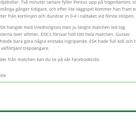
edjebollar. Två minuter senare fyller Pontus upp på högerkanten, 
 många gånger tidigare, och efter lite väggspel kommer han fram e
ter från kortlinjen och dundrar in 0-4 i nättaket vid första stolpen.
SK hängde med inledningsvis men ju längre matchen led tog
sterna över alltmer. ESK:s försvar höll tätt hela matchen. Gustav
hövde bara göra några enstaka ingripande. ESK hade full koll och 
 välförtjänt trepoängare.
lder från matchen kan du se på vår Facebooksida.
elle