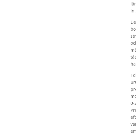
lå
in
De
bo
st
oc
må
tå
ha
I 
Br
pr
mo
0-
Pr
ef
vä
em