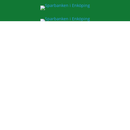
ESK FOTBOLL
Enavallens IP, Idrottsallén 1
74536 Enköping
E-post:
info@esk.nu
SIDOR