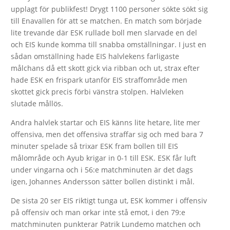
upplagt för publikfest! Drygt 1100 personer sökte sökt sig
till Enavallen för att se matchen. En match som började
lite trevande där ESK rullade boll men slarvade en del
och EIS kunde komma till snabba omställningar. I just en
sådan omställning hade EIS halvlekens farligaste
målchans då ett skott gick via ribban och ut, strax efter
hade ESK en frispark utanför EIS straffområde men
skottet gick precis förbi vänstra stolpen. Halvleken
slutade mållös.
Andra halvlek startar och EIS känns lite hetare, lite mer
offensiva, men det offensiva straffar sig och med bara 7
minuter spelade så trixar ESK fram bollen till EIS
målområde och Ayub krigar in 0-1 till ESK. ESK får luft
under vingarna och i 56:e matchminuten är det dags
igen, Johannes Andersson sätter bollen distinkt i mål.
De sista 20 ser EIS riktigt tunga ut, ESK kommer i offensiv
på offensiv och man orkar inte stå emot, i den 79:e
matchminuten punkterar Patrik Lundemo matchen och