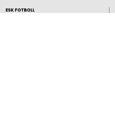
ESK FOTBOLL
Enavallens IP, Idrottsallén 1
74536 Enköping
E-post:
info@esk.nu
SIDOR
Nyhetsarkiv
Lag
Partners
Sociala aktiviteter
Event
Klubben
Kontakt