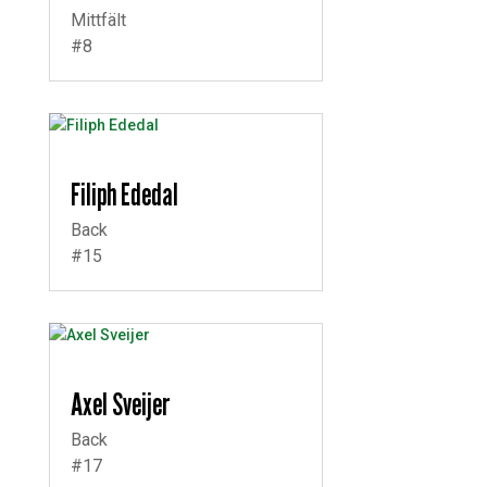
Mittfält
#8
Filiph Ededal
Back
#15
Axel Sveijer
Back
#17