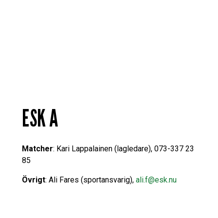
ESK A
Matcher
: Kari Lappalainen (lagledare), 073-337 23
85
Övrigt
: Ali Fares (sportansvarig),
ali.f@esk.nu