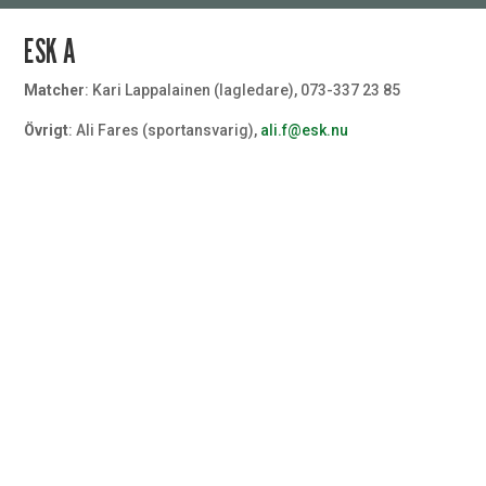
ESK A
Matcher
: Kari Lappalainen (lagledare), 073-337 23 85
Övrigt
: Ali Fares (sportansvarig),
ali.f@esk.nu
Målvakt
#32
Målvakt