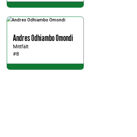
Andres Odhiambo Omondi
Mittfält
#8
Filiph Ededal
Back
#15