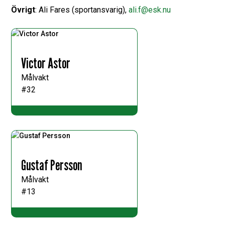
Övrigt
: Ali Fares (sportansvarig),
ali.f@esk.nu
Victor Astor
Målvakt
#32
Gustaf Persson
Målvakt
#13