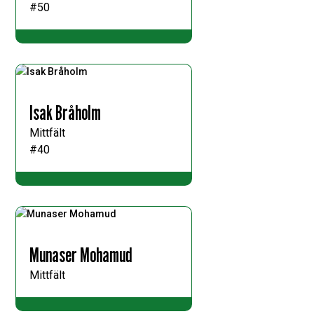
#50
Isak Bråholm
Mittfält
#40
Munaser Mohamud
Mittfält