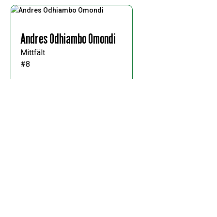
Andres Odhiambo Omondi
Mittfält
#8
Filiph Ededal
Back
#15