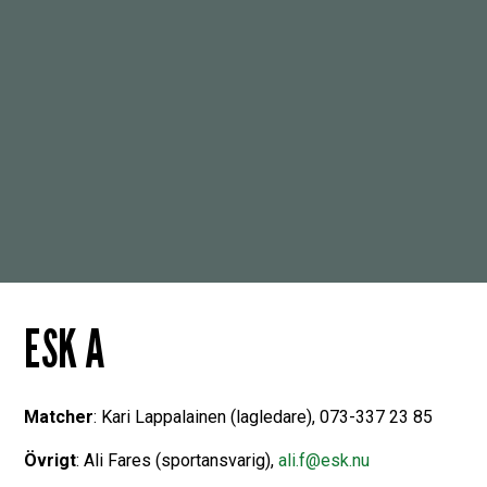
ESK A
Matcher
: Kari Lappalainen (lagledare), 073-337 23 85
Övrigt
: Ali Fares (sportansvarig),
ali.f@esk.nu