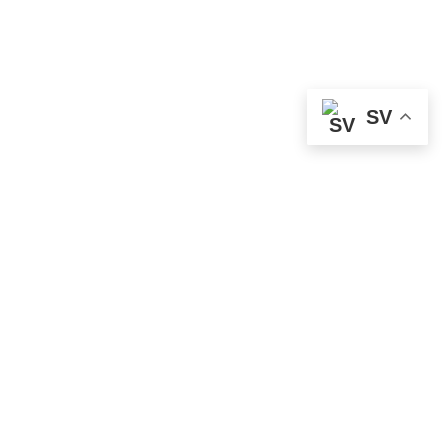
SV
Mittfält
#8
Back
#15