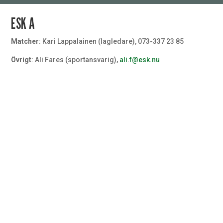
ESK A
Matcher
: Kari Lappalainen (lagledare), 073-337 23 85
Övrigt
: Ali Fares (sportansvarig),
ali.f@esk.nu
Målvakt
#32
Målvakt