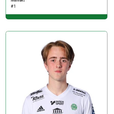
Målvakt
#1