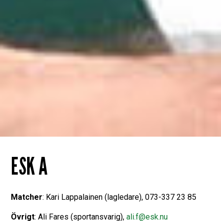
ESK A
Matcher
: Kari Lappalainen (lagledare), 073-337 23 85
Övrigt
: Ali Fares (sportansvarig),
ali.f@esk.nu