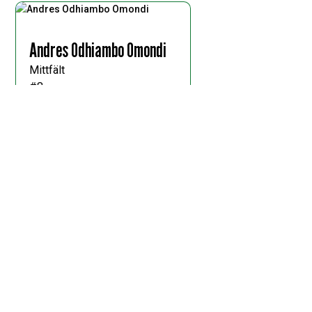
Andres Odhiambo Omondi
Mittfält
#8
Filiph Ededal
Back
#15