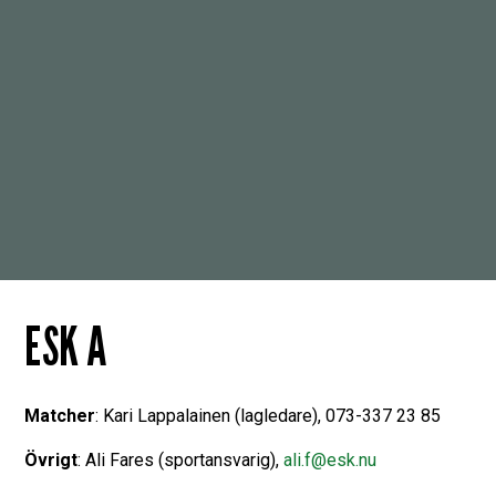
ESK A
Matcher
: Kari Lappalainen (lagledare), 073-337 23 85
Övrigt
: Ali Fares (sportansvarig),
ali.f@esk.nu