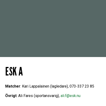
ESK A
Matcher
: Kari Lappalainen (lagledare), 073-337 23 85
Övrigt
: Ali Fares (sportansvarig),
ali.f@esk.nu