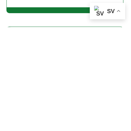
SV
Leon Beijer
Mittfält
Hadi Noori
Mittfält
#10