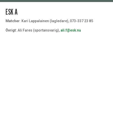
ESK A
Matcher
: Kari Lappalainen (lagledare), 073-337 23 85
Övrigt
: Ali Fares (sportansvarig),
ali.f@esk.nu
Målvakt
#32
Målvakt