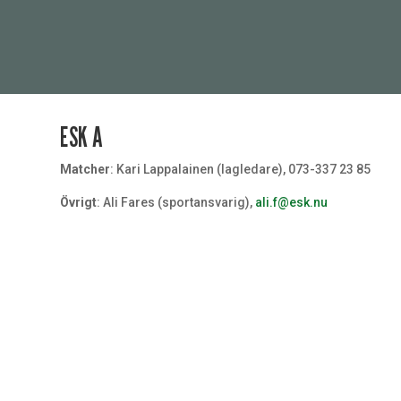
ESK A
Matcher
: Kari Lappalainen (lagledare), 073-337 23 85
Övrigt
: Ali Fares (sportansvarig),
ali.f@esk.nu
Målvakt
#32