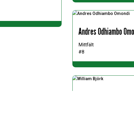
Andres Odhiambo Omo
Mittfält
#8
William Björk
Back
#2