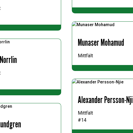
t
Munaser Mohamud
Mittfält
Norrlin
t
Alexander Persson-Nj
Mittfält
#14
Lundgren