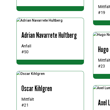
Mittfäl
#19
Adrian Navarrete Hultberg
Anfall
Hugo 
#50
Mittfäl
#23
Oscar Kihlgren
Mittfält
Axel 
#21