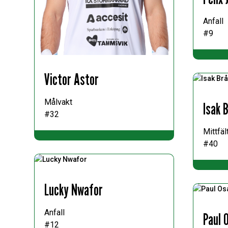
Anfall
#9
Victor Astor
Målvakt
Isak 
#32
Mittfäl
#40
Lucky Nwafor
Anfall
Paul 
#12