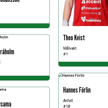
Theo Kvist
Målvakt
Bråholm
#1
t
Hannes Förlin
Anfall
Osama
#18