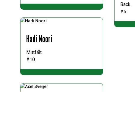
Back
#5
Hadi Noori
Mittfält
#10
Axel Sveijer
Back
#17