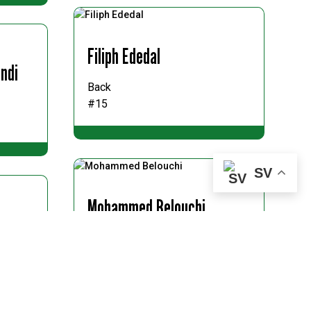
Filiph Ededal
ndi
Back
#15
SV
Mohammed Belouchi
Back
#6