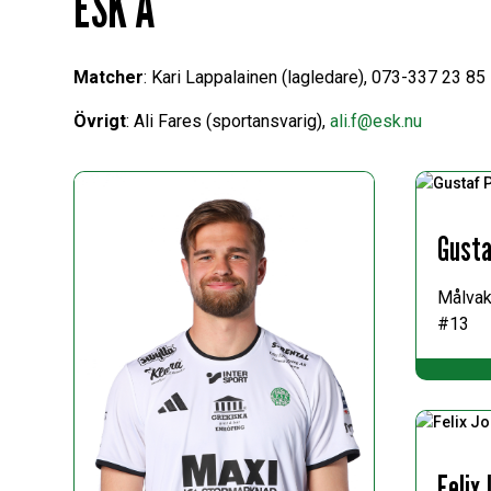
ESK A
Matcher
: Kari Lappalainen (lagledare), 073-337 23 85
Övrigt
: Ali Fares (sportansvarig),
ali.f@esk.nu
Gusta
Målvak
#13
Felix