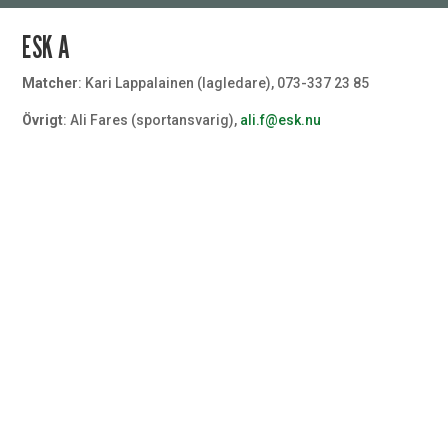
ESK A
Matcher
: Kari Lappalainen (lagledare), 073-337 23 85
Övrigt
: Ali Fares (sportansvarig),
ali.f@esk.nu
Målvakt
#32
Målvakt