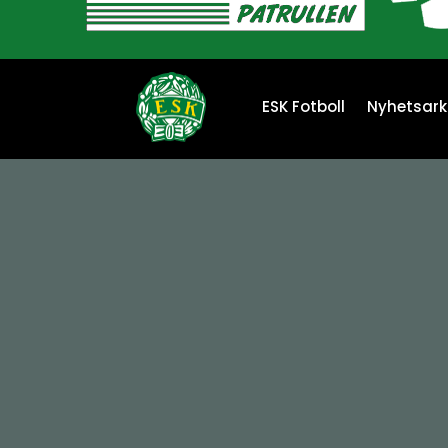
ESK Fotboll
ESK Fotboll
Nyhetsark
Nyhetsark