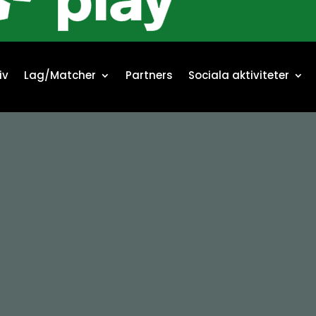
iv
iv
Lag/Matcher
Lag/Matcher
Partners
Partners
Sociala aktiviteter
Sociala aktiviteter