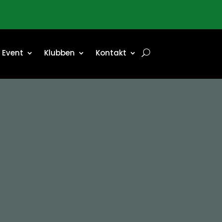
Event
Event
Klubben
Klubben
Kontakt
Kontakt