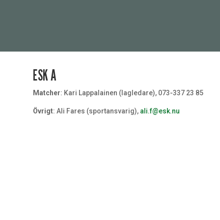
ESK A
Matcher
: Kari Lappalainen (lagledare), 073-337 23 85
Övrigt
: Ali Fares (sportansvarig),
ali.f@esk.nu
Målvakt
#32