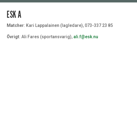
ESK A
Matcher
: Kari Lappalainen (lagledare), 073-337 23 85
Övrigt
: Ali Fares (sportansvarig),
ali.f@esk.nu
Målvakt
#32
Målvakt