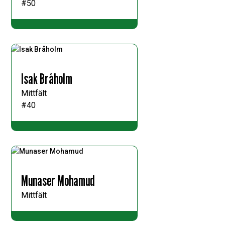
#50
Isak Bråholm
Mittfält
#40
Munaser Mohamud
Mittfält