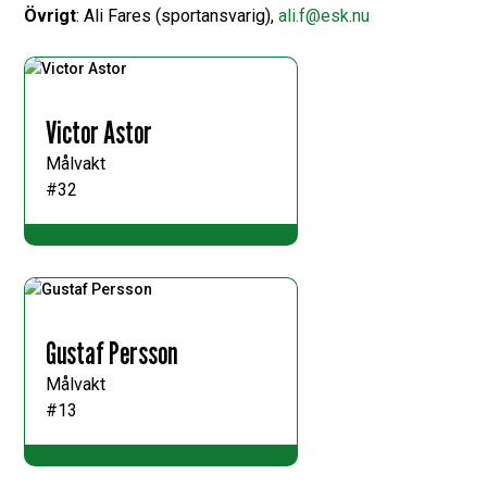
Övrigt
: Ali Fares (sportansvarig),
ali.f@esk.nu
Victor Astor
Målvakt
#32
Gustaf Persson
Målvakt
#13