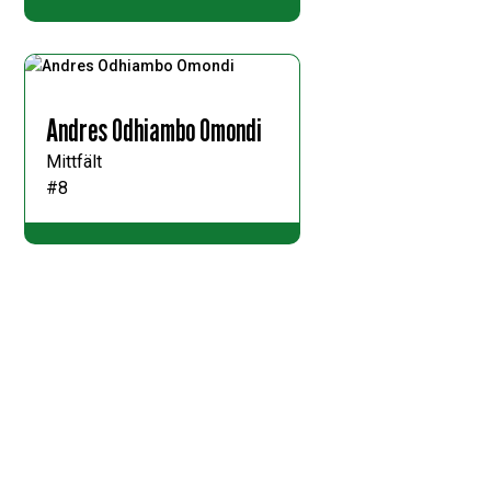
Andres Odhiambo Omondi
Mittfält
#8
Filiph Ededal
Back
#15