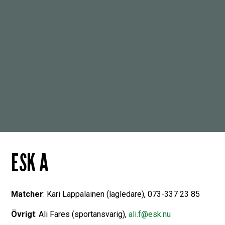
ESK A
Matcher
: Kari Lappalainen (lagledare), 073-337 23 85
Övrigt
: Ali Fares (sportansvarig),
ali.f@esk.nu