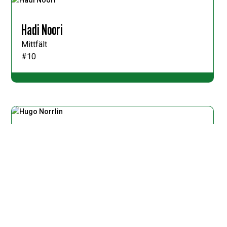
Hadi Noori
Mittfält
#10
Hugo Norrlin
Mittfält
#23