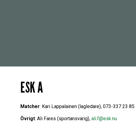
ESK A
Matcher
: Kari Lappalainen (lagledare), 073-337 23 85
Övrigt
: Ali Fares (sportansvarig),
ali.f@esk.nu