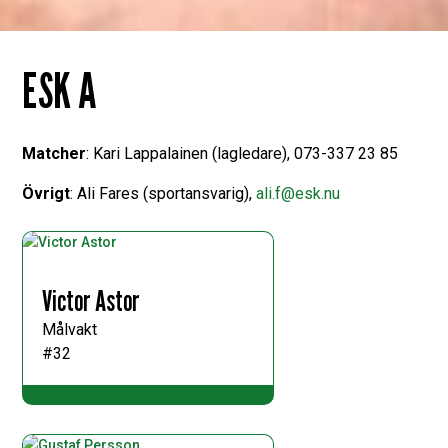
ESK A
Matcher
: Kari Lappalainen (lagledare), 073-337 23 85
Övrigt
: Ali Fares (sportansvarig),
ali.f@esk.nu
Victor Astor
Målvakt
#32