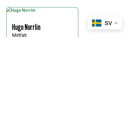
SV
Hugo Norrlin
Mittfält
#23
Andres Odhiambo Omondi
Mittfält
#8