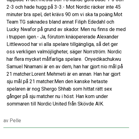
2-3 och hade hugg på 3-3.- Mot Nordic räcker inte 45
minuter bra spel, det krävs 90 om vi ska ta poäng.Mot
Team TG saknades bland annat Filiph Ededahl och
Lucky Nwafor på grund av skador. Men nu finns de med
i truppen igen.- Ja, förutom knäopererade Alexander
Littlewood har vi alla spelare tillgängliga, så det ger
oss verkligen valmöjligheter, säger Norrström. Nordic
har flera mycket målfarliga spelare. Onyedikachukwu
Samuel Nnamani är en av dem, han har gjort nio mål på
21 matcher.Lorent Mehmeti är en annan. Han har gjort
sju mål på 21 matcher.Men den kanske hetaste
spelaren är nog Shergo Shhab som hittat rätt sex
gånger på sju matcher nu i höst. Han kom under
sommaren till Nordic United från Skövde AIK.
av
Pelle