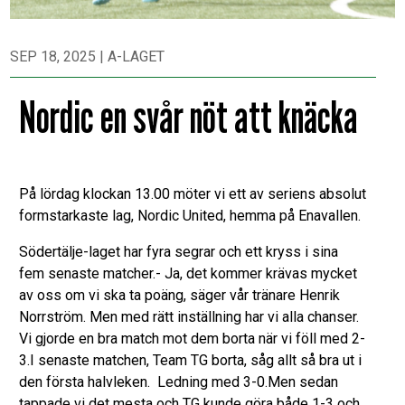
SEP 18, 2025
|
A-LAGET
Nordic en svår nöt att knäcka
På lördag klockan 13.00 möter vi ett av seriens absolut
formstarkaste lag, Nordic United, hemma på Enavallen.
Södertälje-laget har fyra segrar och ett kryss i sina
fem senaste matcher.- Ja, det kommer krävas mycket
av oss om vi ska ta poäng, säger vår tränare Henrik
Norrström. Men med rätt inställning har vi alla chanser.
Vi gjorde en bra match mot dem borta när vi föll med 2-
3.I senaste matchen, Team TG borta, såg allt så bra ut i
den första halvleken. Ledning med 3-0.Men sedan
tappade vi det mesta och TG kunde göra både 1-3 och