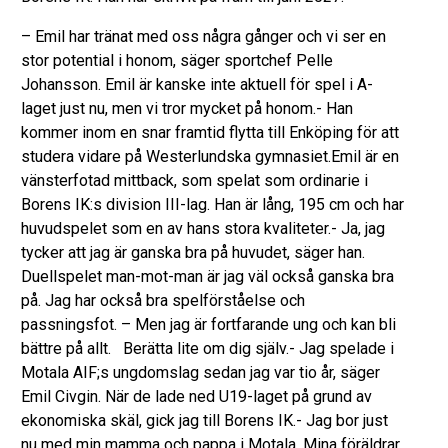
– Emil har tränat med oss några gånger och vi ser en
stor potential i honom, säger sportchef Pelle
Johansson. Emil är kanske inte aktuell för spel i A-
laget just nu, men vi tror mycket på honom.- Han
kommer inom en snar framtid flytta till Enköping för att
studera vidare på Westerlundska gymnasiet.Emil är en
vänsterfotad mittback, som spelat som ordinarie i
Borens IK:s division III-lag. Han är lång, 195 cm och har
huvudspelet som en av hans stora kvaliteter.- Ja, jag
tycker att jag är ganska bra på huvudet, säger han.
Duellspelet man-mot-man är jag väl också ganska bra
på. Jag har också bra spelförståelse och
passningsfot. – Men jag är fortfarande ung och kan bli
bättre på allt. Berätta lite om dig själv.- Jag spelade i
Motala AIF;s ungdomslag sedan jag var tio år, säger
Emil Civgin. När de lade ned U19-laget på grund av
ekonomiska skäl, gick jag till Borens IK.- Jag bor just
nu med min mamma och pappa i Motala. Mina föräldrar