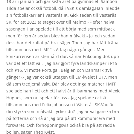
18 år i januari och går sista året på gymnasiet. Sambon
Tilda spelar också fotboll, då i VSK:s damlag.Han inledde
sin fotbollskarriär i Västerås IK. Gick sedan till Västerås
SK, för att 2023 ta steget över till Malmö FF efter halva
säsongen.Han spelade till att börja med som mittback,
men för fem år sedan blev han målvakt.- Ja, och sedan
dess har det rullat på bra, säger Theo. Jag har fått träna
tillsammans med MFF:s A-lag några gånger. Men
konkurrensen är stenhård där, så när Enköping dök upp
var det ett lätt val.- Jag har gjort fyra landskamper i P15
och P16. Vi mötte Portugal, Belgien och Danmark (två
gånger).- Jag var också uttagen till EM-kvalet i U17, men
då som tredjemålvakt. Där blev det inga matcher.I MFF
spelade han i ett och ett halvt år tillsammans med Alexie
Hughes, som nu spelar för oss.- Jag spelade också
tillsammans med Felix Johansson i Västerås SK.Vad är
din styrka som målvakt, tycker du?- Jag är väl ganska bra
på fötterna och så är jag bra på att kommunicera med
försvaret. Och förhoppningsvis också bra på att rädda
bollen, säger Theo Kvist.