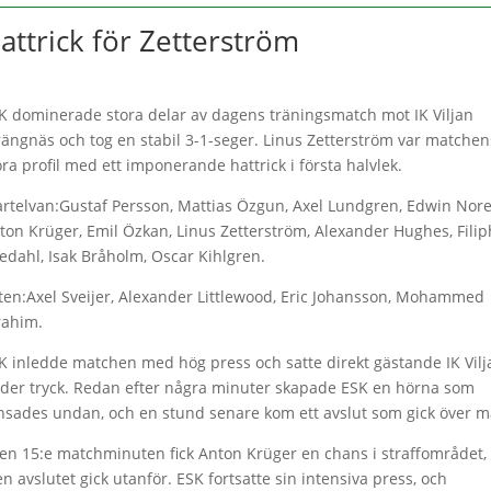
attrick för Zetterström
K dominerade stora delar av dagens träningsmatch mot IK Viljan
rängnäs och tog en stabil 3-1-seger. Linus Zetterström var matchen
ora profil med ett imponerande hattrick i första halvlek.
artelvan:Gustaf Persson, Mattias Özgun, Axel Lundgren, Edwin Nore
ton Krüger, Emil Özkan, Linus Zetterström, Alexander Hughes, Filip
edahl, Isak Bråholm, Oscar Kihlgren.
ten:Axel Sveijer, Alexander Littlewood, Eric Johansson, Mohammed
rahim.
K inledde matchen med hög press och satte direkt gästande IK Vilj
der tryck. Redan efter några minuter skapade ESK en hörna som
nsades undan, och en stund senare kom ett avslut som gick över m
den 15:e matchminuten fick Anton Krüger en chans i straffområdet,
n avslutet gick utanför. ESK fortsatte sin intensiva press, och