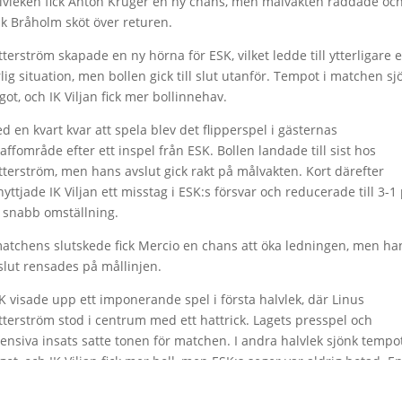
lvleken fick Anton Krüger en ny chans, men målvakten räddade oc
ak Bråholm sköt över returen.
tterström skapade en ny hörna för ESK, vilket ledde till ytterligare 
rlig situation, men bollen gick till slut utanför. Tempot i matchen sj
got, och IK Viljan fick mer bollinnehav.
d en kvart kvar att spela blev det flipperspel i gästernas
raffområde efter ett inspel från ESK. Bollen landade till sist hos
tterström, men hans avslut gick rakt på målvakten. Kort därefter
nyttjade IK Viljan ett misstag i ESK:s försvar och reducerade till 3-1
 snabb omställning.
matchens slutskede fick Mercio en chans att öka ledningen, men ha
slut rensades på mållinjen.
K visade upp ett imponerande spel i första halvlek, där Linus
tterström stod i centrum med ett hattrick. Lagets presspel och
fensiva insats satte tonen för matchen. I andra halvlek sjönk tempo
got, och IK Viljan fick mer boll, men ESK:s seger var aldrig hotad. E
ark insats och en lovande prestation inför kommande matcher.