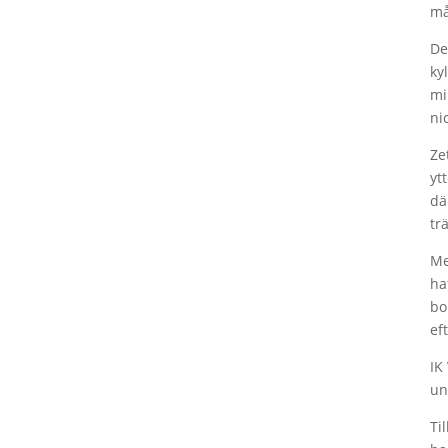
må
De
ky
mi
nic
Ze
yt
dä
tr
Me
ha
bo
ef
IK
un
Ti