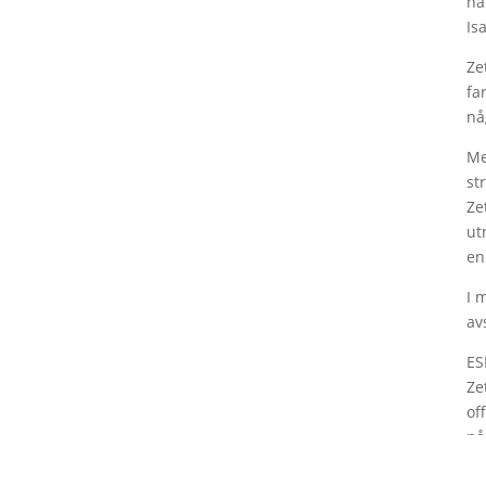
ha
Is
Ze
fa
nå
Me
st
Ze
ut
en
I 
av
ES
Ze
of
nå
st