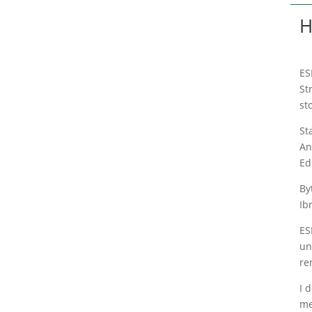
H
ES
St
st
St
An
Ed
By
Ib
ES
un
re
I 
me