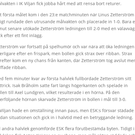
lvakten i IK Viljan fick jobba hårt med att rensa bort returer.
t första målet kom i den 23:e matchminuten när Linus Zetterström
ligt rundade den utrusande målvakten och placerade in 1-0. Bara 
nut senare utökade Zetterström ledningen till 2-0 med en välavvä
k efter ett fint inlägg.
tterström var fortsatt på spelhumör och var nära att öka ledningen
terligare efter en frispark, men bollen gick strax över ribban. Strax
refter kom en ny chans från kanten, där Zetterström tog avslut me
äffade ribban.
d fem minuter kvar av första halvlek fullbordade Zetterström sitt
ttrick. Isak Bråholm satte fart längs högerkanten och spelade in
llen till Axel Lundgren, vilket resulterade i en hörna. På den
terföljande hörnan skarvade Zetterström in bollen i mål till 3-0.
 Viljan hade en omställning innan paus, men ESK:s försvar städade
dan situationen och gick in i halvtid med en betryggande ledning.
ll andra halvlek genomförde ESK flera förutbestämda byten. Tidigt i