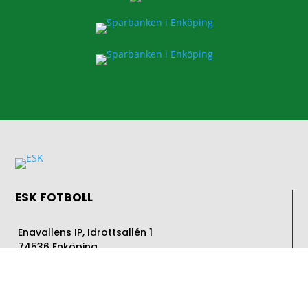
ESK FOTBOLL
Enavallens IP, Idrottsallén 1
74536 Enköping
E-post:
info@esk.nu
SIDOR