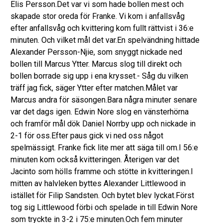
Elis Persson.Det var vi som hade bollen mest och
skapade stor oreda för Franke. Vi kom i anfallsvåg
efter anfallsvåg och kvittering kom fullt rättvist i 36:e
minuten. Och vilket mål det var.En spelvändning hittade
Alexander Persson-Njie, som snyggt nickade ned
bollen till Marcus Ytter. Marcus slog till direkt och
bollen borrade sig upp i ena krysset.- Såg du vilken
träff jag fick, säger Ytter efter matchen.Målet var
Marcus andra för säsongen.Bara några minuter senare
var det dags igen. Edwin Nore slog en vänsterhörna
och framför mål dök Daniel Norrby upp och nickade in
2-1 för oss.Efter paus gick vi ned oss något
spelmässigt. Franke fick lite mer att säga till om.I 56:e
minuten kom också kvitteringen. Återigen var det
Jacinto som hölls framme och stötte in kvitteringen.I
mitten av halvleken byttes Alexander Littlewood in
istället för Filip Sandsten. Och bytet blev lyckat.Först
tog sig Littlewood förbi och spelade in till Edwin Nore
som tryckte in 3-2 i 75:e minuten.Och fem minuter