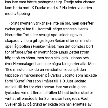
kan inte vara bättre poängmässigt. Tredje raka vinsten
kom borta mot IK Franke med 4-2.Nu leder vi serien
med två poäng.
– Första kvarten var kanske inte så bra, men därefter
tycker jag vi har full kontroll, säger tränaren Henrik
Norrström.Trots lite svajigt spel inledningsvis,
skapade vi flera giftiga lägen.Redan efter en minuts
spel låg bollen i Franke-målet, men det dömdes bort
för offside.Efter en kvart nådde Linus Zetterström
högst på en hörna, men hans nick gick i ribban och
över.Hemmalaget hade inte några farligheter alls. Men i
18:e minuten fick de en vänsterhörna och på den
tappade vi markeringen på Carlos Jacinto som nickade
förbi ”Gurra” Persson i målet till 1-0.Just Jacinto
ställde till det för vårt försvar. Han var duktig och
lyckades vid ett flertal tillfällen få fast bollen utanför
vårt straffområde.Efter 25 minuter tvingades Axel
Sveijer gå av på grund av skada och han ersattes av