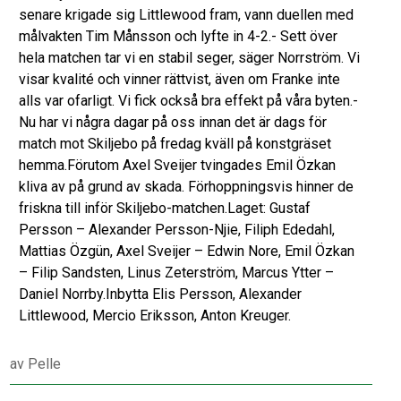
senare krigade sig Littlewood fram, vann duellen med
målvakten Tim Månsson och lyfte in 4-2.- Sett över
hela matchen tar vi en stabil seger, säger Norrström. Vi
visar kvalité och vinner rättvist, även om Franke inte
alls var ofarligt. Vi fick också bra effekt på våra byten.-
Nu har vi några dagar på oss innan det är dags för
match mot Skiljebo på fredag kväll på konstgräset
hemma.Förutom Axel Sveijer tvingades Emil Özkan
kliva av på grund av skada. Förhoppningsvis hinner de
friskna till inför Skiljebo-matchen.Laget: Gustaf
Persson – Alexander Persson-Njie, Filiph Ededahl,
Mattias Özgün, Axel Sveijer – Edwin Nore, Emil Özkan
– Filip Sandsten, Linus Zeterström, Marcus Ytter –
Daniel Norrby.Inbytta Elis Persson, Alexander
Littlewood, Mercio Eriksson, Anton Kreuger.
av
Pelle