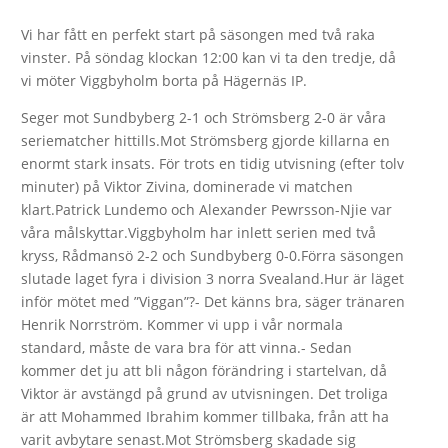
Vi har fått en perfekt start på säsongen med två raka
vinster. På söndag klockan 12:00 kan vi ta den tredje, då
vi möter Viggbyholm borta på Hägernäs IP.
Seger mot Sundbyberg 2-1 och Strömsberg 2-0 är våra
seriematcher hittills.Mot Strömsberg gjorde killarna en
enormt stark insats. För trots en tidig utvisning (efter tolv
minuter) på Viktor Zivina, dominerade vi matchen
klart.Patrick Lundemo och Alexander Pewrsson-Njie var
våra målskyttar.Viggbyholm har inlett serien med två
kryss, Rådmansö 2-2 och Sundbyberg 0-0.Förra säsongen
slutade laget fyra i division 3 norra Svealand.Hur är läget
inför mötet med ”Viggan”?- Det känns bra, säger tränaren
Henrik Norrström. Kommer vi upp i vår normala
standard, måste de vara bra för att vinna.- Sedan
kommer det ju att bli någon förändring i startelvan, då
Viktor är avstängd på grund av utvisningen. Det troliga
är att Mohammed Ibrahim kommer tillbaka, från att ha
varit avbytare senast.Mot Strömsberg skadade sig