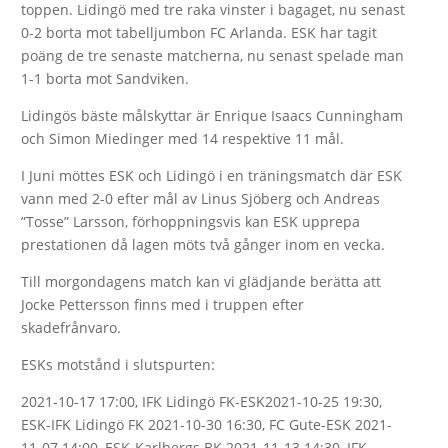
toppen. Lidingö med tre raka vinster i bagaget, nu senast
0-2 borta mot tabelljumbon FC Arlanda. ESK har tagit
poäng de tre senaste matcherna, nu senast spelade man
1-1 borta mot Sandviken.
Lidingös bäste målskyttar är Enrique Isaacs Cunningham
och Simon Miedinger med 14 respektive 11 mål.
I Juni möttes ESK och Lidingö i en träningsmatch där ESK
vann med 2-0 efter mål av Linus Sjöberg och Andreas
”Tosse” Larsson, förhoppningsvis kan ESK upprepa
prestationen då lagen möts två gånger inom en vecka.
Till morgondagens match kan vi glädjande berätta att
Jocke Pettersson finns med i truppen efter
skadefrånvaro.
ESKs motstånd i slutspurten:
2021-10-17 17:00, IFK Lidingö FK-ESK2021-10-25 19:30,
ESK-IFK Lidingö FK 2021-10-30 16:30, FC Gute-ESK 2021-
11-07 14:00, ESK-Karlbergs BK 2021-11-13 14:30, IFK