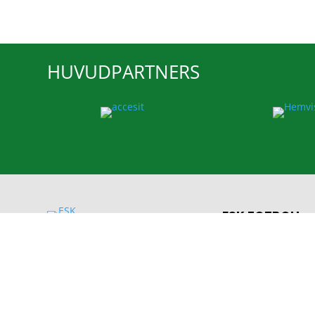
HUVUDPARTNERS
ESK FOTBOLL
Enavallens IP, Idr
74536 Enköping
E-post:
info@esk.n