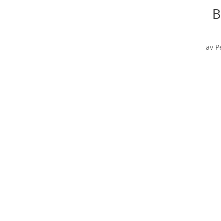
B
av
P