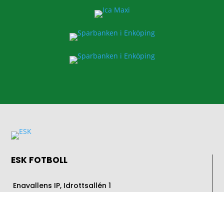
ESK FOTBOLL
Enavallens IP, Idrottsallén 1
74536 Enköping
E-post:
info@esk.nu