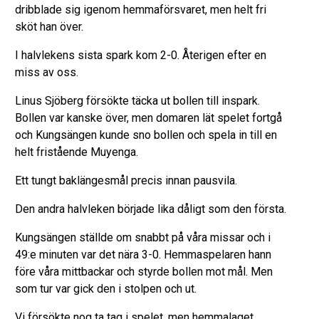
dribblade sig igenom hemmaförsvaret, men helt fri
sköt han över.
I halvlekens sista spark kom 2-0. Återigen efter en
miss av oss.
Linus Sjöberg försökte täcka ut bollen till inspark.
Bollen var kanske över, men domaren lät spelet fortgå
och Kungsängen kunde sno bollen och spela in till en
helt fristående Muyenga.
Ett tungt baklängesmål precis innan pausvila.
Den andra halvleken började lika dåligt som den första.
Kungsängen ställde om snabbt på våra missar och i
49:e minuten var det nära 3-0. Hemmaspelaren hann
före våra mittbackar och styrde bollen mot mål. Men
som tur var gick den i stolpen och ut.
Vi försökte nog ta tag i spelet, men hemmalaget