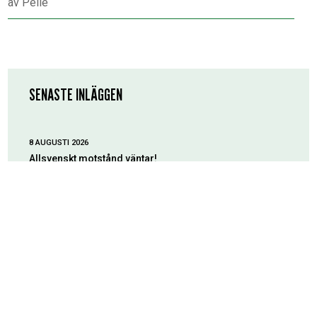
av
Pelle
SENASTE INLÄGGEN
8 AUGUSTI 2026
Allsvenskt motstånd väntar!
7 AUGUSTI 2026
Tog viktiga poäng mot Karlberg
6 AUGUSTI 2026
Inför ESK–Karlbergs BK
3 AUGUSTI 2026
Platser kvar till ESK-golfen