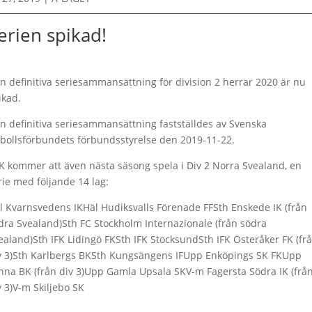
erien spikad!
n definitiva seriesammansättning för division 2 herrar 2020 är nu
ikad.
n definitiva seriesammansättning fastställdes av Svenska
tbollsförbundets förbundsstyrelse den 2019-11-22.
K kommer att även nästa säsong spela i Div 2 Norra Svealand, en
rie med följande 14 lag:
l Kvarnsvedens IKHäl Hudiksvalls Förenade FFSth Enskede IK (från
dra Svealand)Sth FC Stockholm Internazionale (från södra
ealand)Sth IFK Lidingö FKSth IFK StocksundSth IFK Österåker FK (fr
v 3)Sth Karlbergs BKSth Kungsängens IFUpp Enköpings SK FKUpp
nna BK (från div 3)Upp Gamla Upsala SKV-m Fagersta Södra IK (frå
v 3)V-m Skiljebo SK