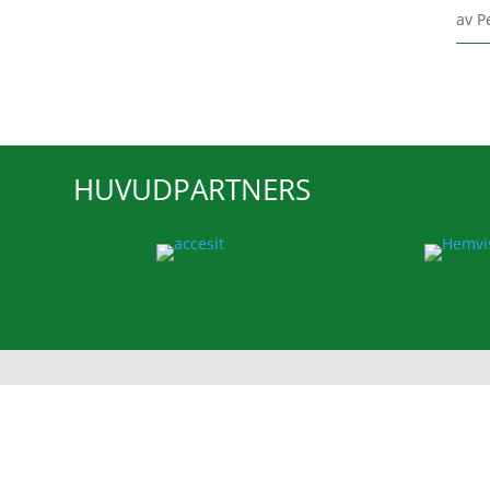
av
P
HUVUDPARTNERS
ESK FOTBOLL
Enavallens IP, Idr
74536 Enköping