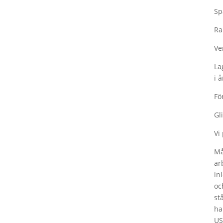
Sp
Ra
Ve
La
i å
Fö
Gl
Vi
Må
ar
in
oc
st
ha
US