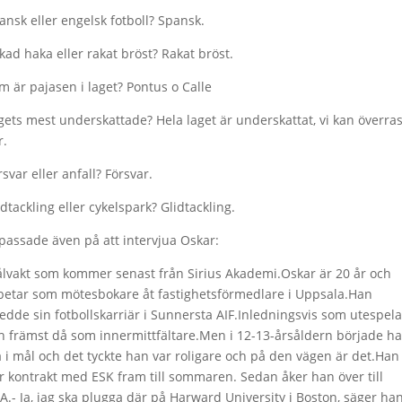
ansk eller engelsk fotboll? Spansk.
kad haka eller rakat bröst? Rakat bröst.
m är pajasen i laget? Pontus o Calle
gets mest underskattade? Hela laget är underskattat, vi kan överra
r.
rsvar eller anfall? Försvar.
idtackling eller cykelspark? Glidtackling.
 passade även på att intervjua Oskar:
lvakt som kommer senast från Sirius Akademi.Oskar är 20 år och
betar som mötesbokare åt fastighetsförmedlare i Uppsala.Han
ledde sin fotbollskarriär i Sunnersta AIF.Inledningsvis som utespel
h främst då som innermittfältare.Men i 12-13-årsåldern började h
å i mål och det tyckte han var roligare och på den vägen är det.Han
r kontrakt med ESK fram till sommaren. Sedan åker han över till
A.- Ja, jag ska plugga där på Harward University i Boston, säger han