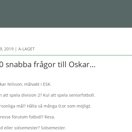
9, 2019
|
A-LAGET
0 snabba frågor till Oskar…
kar Nilsson, målvakt i ESK.
 att spela division 2? Kul att spela seniorfotboll.
rsonliga mål? Hålla så många 0:or som möjligt.
tresse förutom fotboll? Resa.
id eller solsemester? Solsemester.