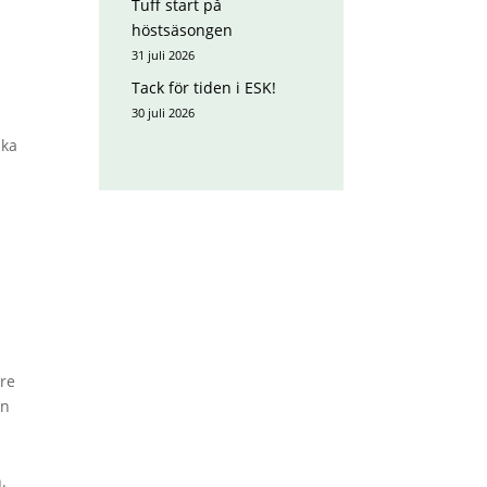
Tuff start på
höstsäsongen
31 juli 2026
Tack för tiden i ESK!
30 juli 2026
ska
are
an
.