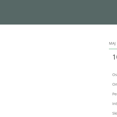
MAJ 
1
Os
Om
Pe
In
Sk