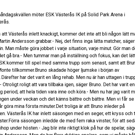
åndagskvällen möter ESK Västerås IK på Solid Park Arena i
erås.
 att Västerås inlett knackigt, kommer det inte att bli någon lätt m
artin Andersson grabbar.- Nej, det finns inga lätta matcher, säger
n. Man måste göra jobbet i varje situation, varje minut. Gör man d
det gå bra.- Men tummar man på inställning och fokus, kan det lät
.ESK kommer till spel med samma trupp som senast, samt att Bru
Monte tillkommer.Bruno skadade höger ljumske i början av
.Därefter har det varit en lång rehab. Men nu är han uttagen i tru
- Otroligt roligt att vara tillbaka igen, säger Bruno. Det har varit en
g period, att hela tiden vara inne och köra.- Men nu har jag varit m
ingen under veckan och det känns bättre och bättre. Men vi får se
år göra mina första minuter.Det troliga är att Bruno inleder på
en. Västerås IK har inlett säsongen med en seger, ett kryss och 
uster.Förra säsongen inledde de med fem raka vinster, för att se
 ihop under hösten.- Jag blir inte riktigt klok på hur de spelar, säg