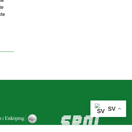
la
te
ste
.
SV