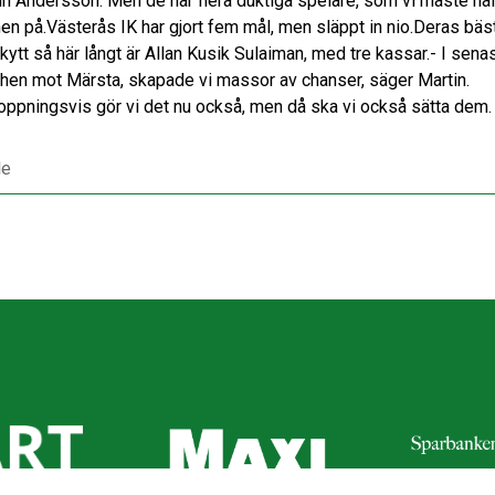
in Andersson. Men de har flera duktiga spelare, som vi måste hål
en på.Västerås IK har gjort fem mål, men släppt in nio.Deras bäs
kytt så här långt är Allan Kusik Sulaiman, med tre kassar.- I sena
hen mot Märsta, skapade vi massor av chanser, säger Martin.
oppningsvis gör vi det nu också, men då ska vi också sätta dem
le