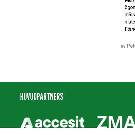
Mart
ögon
måls
matc
Förh
av
Pel
HUVUDPARTNERS