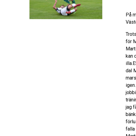
På m
Väst
Trots
för M
Marti
kan 
illa
dal 
mars
igen.
jobbi
trän
jag f
bänk
förl
falla