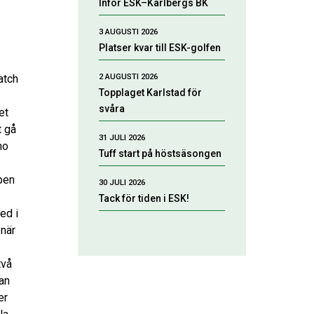
Inför ESK–Karlbergs BK
3 AUGUSTI 2026
Platser kvar till ESK-golfen
2 AUGUSTI 2026
atch
Topplaget Karlstad för
svåra
et
t gå
31 JULI 2026
no
Tuff start på höstsäsongen
ppen
30 JULI 2026
Tack för tiden i ESK!
ed i
 när
två
dan
er